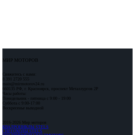
МИР МОТОРОВ
Свяжитесь с нами:
8 391 2720 555
main@mirmotorov24.ru
660135 РФ, г. Красноярск, проспект Металлургов 2Р
Часы работы:
Понедельник - пятница с 9:00 - 19:00
Суббота с 9:00-17:00
Воскресенье выходной
2016-2026 Мир моторов
КВАДРОЦИКЛЫ STELS
СНЕГОХОДЫ STELS