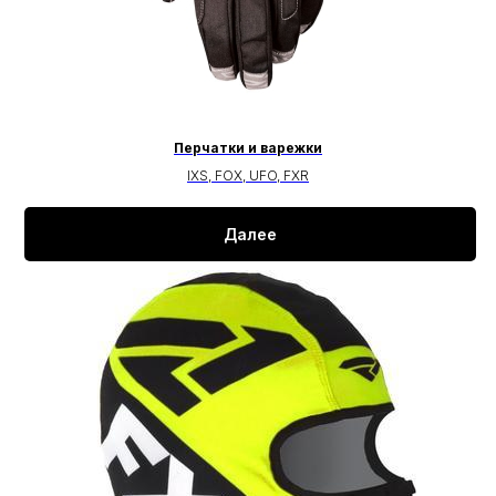
Перчатки и варежки
IXS, FOX, UFO, FXR
Далее