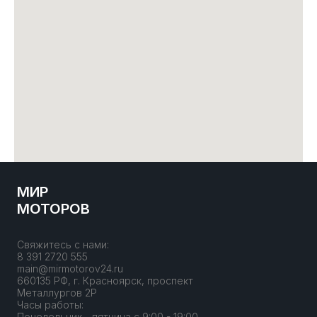
МИР
МОТОРОВ
Свяжитесь с нами:
8 391 2720 555
main@mirmotorov24.ru
660135 РФ, г. Красноярск, проспект
Металлургов 2Р
Часы работы:
Понедельник - пятница с 9:00 - 19:00