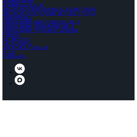
ЛОДКИ СТРИЖ
ЛОДКИ GLADIATOR
АКСЕССУАРЫ КВАДРОЦИКЛЫ И СНЕГОХОДЫ
АКСЕССУАРЫ ЛОДОЧНЫЕ МОТОРЫ И ЛОДКИ
ЭКИПИРОВКА
ЗАПЧАСТИ НА КВАДРОЦИКЛЫ STELS
ЗАПЧАСТИ НА СНЕГОХОДЫ STELS
ЗАПЧАСТИ НА ЛОДОЧНЫЕ МОТОРЫ
СЕРВИС
МЕГАКРЕДИТ
МЕГААРЕНДА
ДОСТАВКА И ОПЛАТА
О НАС
КОНТАКТЫ