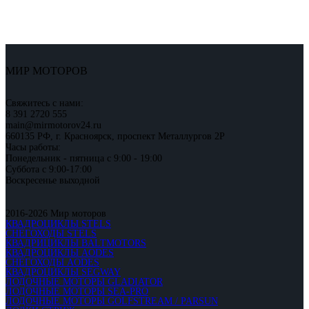
МИР МОТОРОВ
Свяжитесь с нами:
8 391 2720 555
main@mirmotorov24.ru
660135 РФ, г. Красноярск, проспект Металлургов 2Р
Часы работы:
Понедельник - пятница с 9:00 - 19:00
Суббота с 9:00-17:00
Воскресенье выходной
2016-2026 Мир моторов
КВАДРОЦИКЛЫ STELS
СНЕГОХОДЫ STELS
КВАДРИЦИКЛЫ BALTMOTORS
КВАДРОЦИКЛЫ AODES
СНЕГОХОДЫ AODES
КВАДРОЦИКЛЫ SEGWAY
ЛОДОЧНЫЕ МОТОРЫ GLADIATOR
ЛОДОЧНЫЕ МОТОРЫ SEA-PRO
ЛОДОЧНЫЕ МОТОРЫ GOLFSTREAM / PARSUN