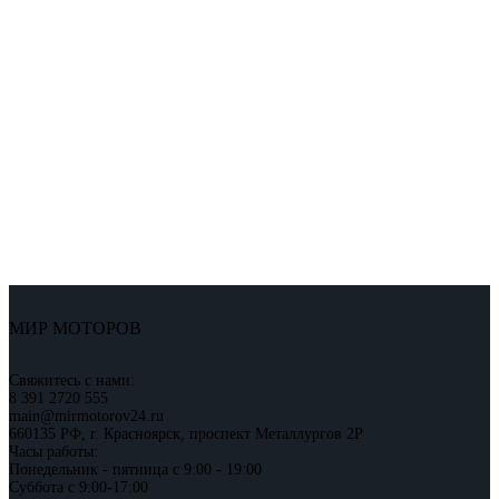
МИР МОТОРОВ
Свяжитесь с нами:
8 391 2720 555
main@mirmotorov24.ru
660135 РФ, г. Красноярск, проспект Металлургов 2Р
Часы работы:
Понедельник - пятница с 9:00 - 19:00
Суббота с 9:00-17:00