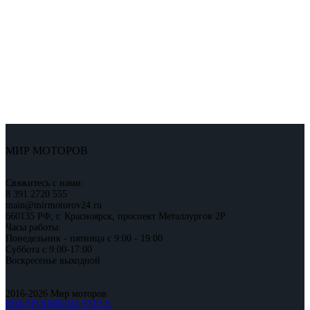
МИР МОТОРОВ
Свяжитесь с нами:
8 391 2720 555
main@mirmotorov24.ru
660135 РФ, г. Красноярск, проспект Металлургов 2Р
Часы работы:
Понедельник - пятница с 9:00 - 19:00
Суббота с 9:00-17:00
Воскресенье выходной
2016-2026 Мир моторов
КВАДРОЦИКЛЫ STELS