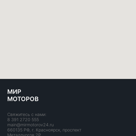
МИР
МОТОРОВ
Свяжитесь с нами:
8 391 2720 555
main@mirmotorov24.ru
660135 РФ, г. Красноярск, проспект
Металлургов 2Р