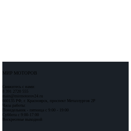
МИР МОТОРОВ
Свяжитесь с нами:
8 391 2720 555
main@mirmotorov24.ru
660135 РФ, г. Красноярск, проспект Металлургов 2Р
Часы работы:
Понедельник - пятница с 9:00 - 19:00
Суббота с 9:00-17:00
Воскресенье выходной