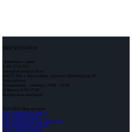
МИР МОТОРОВ
Свяжитесь с нами:
8 391 2720 555
main@mirmotorov24.ru
660135 РФ, г. Красноярск, проспект Металлургов 2Р
Часы работы:
Понедельник - пятница с 9:00 - 19:00
Суббота с 9:00-17:00
Воскресенье выходной
2016-2026 Мир моторов
КВАДРОЦИКЛЫ STELS
СНЕГОХОДЫ STELS
КВАДРИЦИКЛЫ BALTMOTORS
КВАДРОЦИКЛЫ AODES
СНЕГОХОДЫ AODES