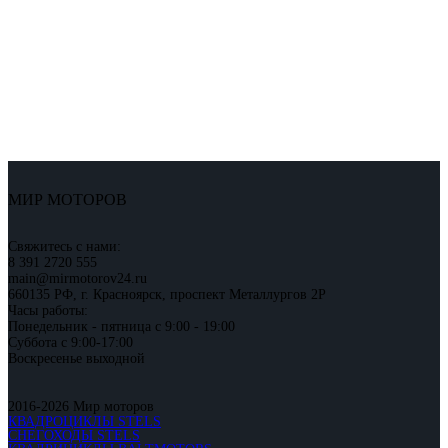
МИР МОТОРОВ
Свяжитесь с нами:
8 391 2720 555
main@mirmotorov24.ru
660135 РФ, г. Красноярск, проспект Металлургов 2Р
Часы работы:
Понедельник - пятница с 9:00 - 19:00
Суббота с 9:00-17:00
Воскресенье выходной
2016-2026 Мир моторов
КВАДРОЦИКЛЫ STELS
СНЕГОХОДЫ STELS