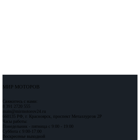
МИР МОТОРОВ
Свяжитесь с нами:
8 391 2720 555
main@mirmotorov24.ru
660135 РФ, г. Красноярск, проспект Металлургов 2Р
Часы работы:
Понедельник - пятница с 9:00 - 19:00
Суббота с 9:00-17:00
Воскресенье выходной