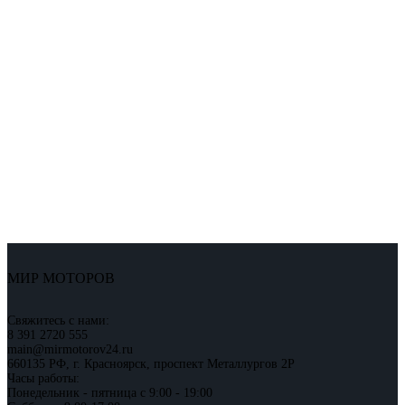
МИР МОТОРОВ
Свяжитесь с нами:
8 391 2720 555
main@mirmotorov24.ru
660135 РФ, г. Красноярск, проспект Металлургов 2Р
Часы работы:
Понедельник - пятница с 9:00 - 19:00