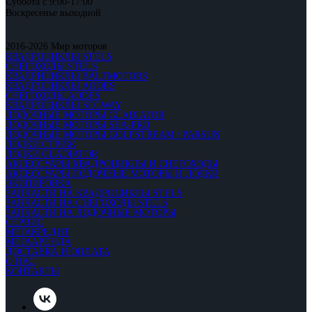
Суббота с 9:00-17:00
Воскресенье выходной
2016-2026 Мир моторов
КВАДРОЦИКЛЫ STELS
СНЕГОХОДЫ STELS
КВАДРИЦИКЛЫ BALTMOTORS
КВАДРОЦИКЛЫ AODES
СНЕГОХОДЫ AODES
КВАДРОЦИКЛЫ SEGWAY
ЛОДОЧНЫЕ МОТОРЫ GLADIATOR
ЛОДОЧНЫЕ МОТОРЫ SEA-PRO
ЛОДОЧНЫЕ МОТОРЫ GOLFSTREAM / PARSUN
ЛОДКИ СТРИЖ
ЛОДКИ GLADIATOR
АКСЕССУАРЫ КВАДРОЦИКЛЫ И СНЕГОХОДЫ
АКСЕССУАРЫ ЛОДОЧНЫЕ МОТОРЫ И ЛОДКИ
ЭКИПИРОВКА
ЗАПЧАСТИ НА КВАДРОЦИКЛЫ STELS
ЗАПЧАСТИ НА СНЕГОХОДЫ STELS
ЗАПЧАСТИ НА ЛОДОЧНЫЕ МОТОРЫ
СЕРВИС
МЕГАКРЕДИТ
МЕГААРЕНДА
ДОСТАВКА И ОПЛАТА
О НАС
КОНТАКТЫ