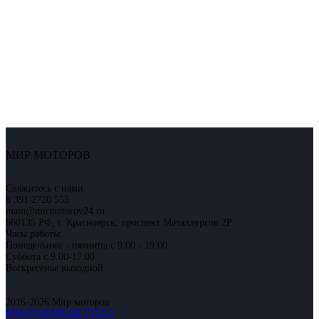
МИР МОТОРОВ
Свяжитесь с нами:
8 391 2720 555
main@mirmotorov24.ru
660135 РФ, г. Красноярск, проспект Металлургов 2Р
Часы работы:
Понедельник - пятница с 9:00 - 19:00
Суббота с 9:00-17:00
Воскресенье выходной
2016-2026 Мир моторов
КВАДРОЦИКЛЫ STELS