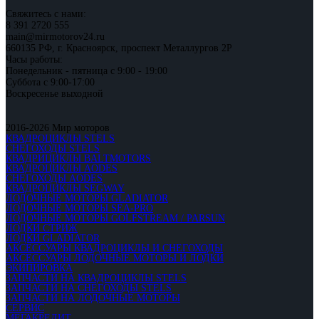
Свяжитесь с нами:
8 391 2720 555
main@mirmotorov24.ru
660135 РФ, г. Красноярск, проспект Металлургов 2Р
Часы работы:
Понедельник - пятница с 9:00 - 19:00
Суббота с 9:00-17:00
Воскресенье выходной
2016-2026 Мир моторов
КВАДРОЦИКЛЫ STELS
СНЕГОХОДЫ STELS
КВАДРИЦИКЛЫ BALTMOTORS
КВАДРОЦИКЛЫ AODES
СНЕГОХОДЫ AODES
КВАДРОЦИКЛЫ SEGWAY
ЛОДОЧНЫЕ МОТОРЫ GLADIATOR
ЛОДОЧНЫЕ МОТОРЫ SEA-PRO
ЛОДОЧНЫЕ МОТОРЫ GOLFSTREAM / PARSUN
ЛОДКИ СТРИЖ
ЛОДКИ GLADIATOR
АКСЕССУАРЫ КВАДРОЦИКЛЫ И СНЕГОХОДЫ
АКСЕССУАРЫ ЛОДОЧНЫЕ МОТОРЫ И ЛОДКИ
ЭКИПИРОВКА
ЗАПЧАСТИ НА КВАДРОЦИКЛЫ STELS
ЗАПЧАСТИ НА СНЕГОХОДЫ STELS
ЗАПЧАСТИ НА ЛОДОЧНЫЕ МОТОРЫ
СЕРВИС
МЕГАКРЕДИТ