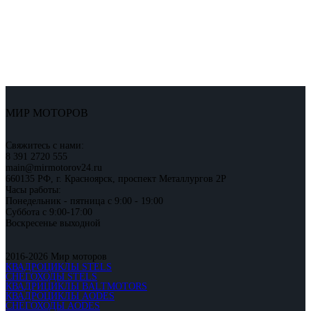
МИР МОТОРОВ
Свяжитесь с нами:
8 391 2720 555
main@mirmotorov24.ru
660135 РФ, г. Красноярск, проспект Металлургов 2Р
Часы работы:
Понедельник - пятница с 9:00 - 19:00
Суббота с 9:00-17:00
Воскресенье выходной
2016-2026 Мир моторов
КВАДРОЦИКЛЫ STELS
СНЕГОХОДЫ STELS
КВАДРИЦИКЛЫ BALTMOTORS
КВАДРОЦИКЛЫ AODES
СНЕГОХОДЫ AODES