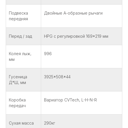
Подвеска
Двойные А-образные рычаги
передняя
Перед / зад
HPG с регулировкой 169*219 мм
Колея лыж,
996
мм
Гусеница
3925*508*44
Д*Ш, мм
Коробка
Вариатор CVTech, L-H-N-R
передач
Сухая масса
290кг