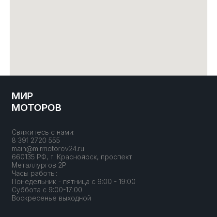
МИР
МОТОРОВ
Свяжитесь с нами:
8 391 2720 555
main@mirmotorov24.ru
660135 РФ, г. Красноярск, проспект
Металлургов 2Р
Часы работы:
Понедельник - пятница с 9:00 - 19:00
Суббота с 9:00-17:00
Воскресенье выходной