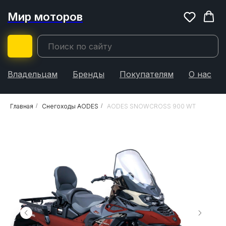
Мир моторов
Владельцам
Бренды
Покупателям
О нас
Главная
/
Снегоходы AODES
/
AODES SNOWCROSS 900 WT