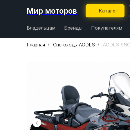
Мир моторов
Каталог
Владельцам
Бренды
Покупателям
Главная
Снегоходы AODES
AODES SNO
/
/