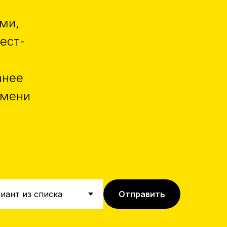
ми,
ест-
анее
емени
Отправить