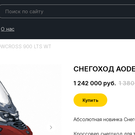
О нас
WCROSS 900 LTS WT
СНЕГОХОД AODE
1 242 000
руб.
1 380
Купить
Абсолютная новинка Сн
Кроссовер снегоход для т