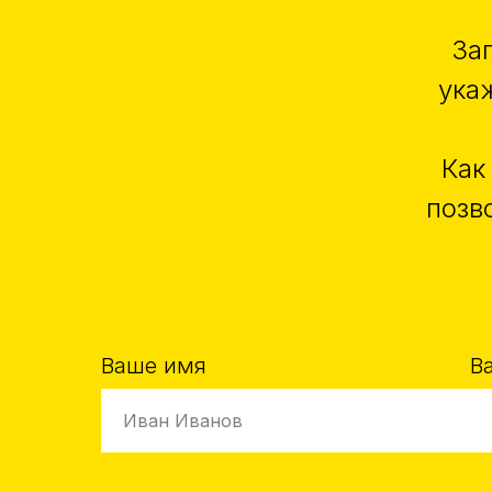
За
ука
Как
позв
Ваше имя
В