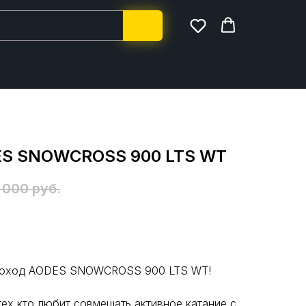
S SNOWCROSS 900 LTS WT
 000
руб.
егоход AODES SNOWCROSS 900 LTS WT!
ех кто любит совмещать активное катание с