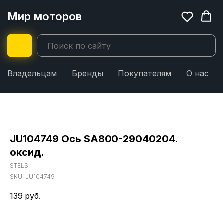
Мир моторов
Владельцам
Бренды
Покупателям
О нас
JU104749 Ось SA800-29040204.
оксид.
STELS
SKU:
JU104749
139
руб.