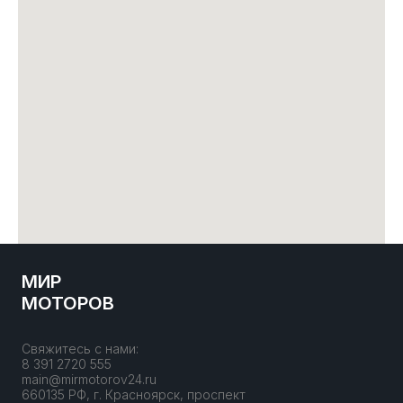
МИР
МОТОРОВ
Свяжитесь с нами:
8 391 2720 555
main@mirmotorov24.ru
660135 РФ, г. Красноярск, проспект