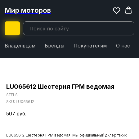
Мир моторов
Владельцам
Бренды
Покупателям
О нас
LU065612 Шестерня ГРМ ведомая
STELS
SKU:
LU065612
507
руб.
LU065612 Шестерня ГРМ ведомая. Мы официальный дилер таких