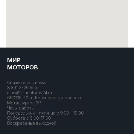
МИР
МОТОРОВ
Свяжитесь с нами:
8 391 2720 555
main@mirmotorov24.ru
660135 РФ, г. Красноярск, проспект
Металлургов 2Р
Часы работы:
Понедельник - пятница с 9:00 - 19:00
Суббота с 9:00-17:00
Воскресенье выходной