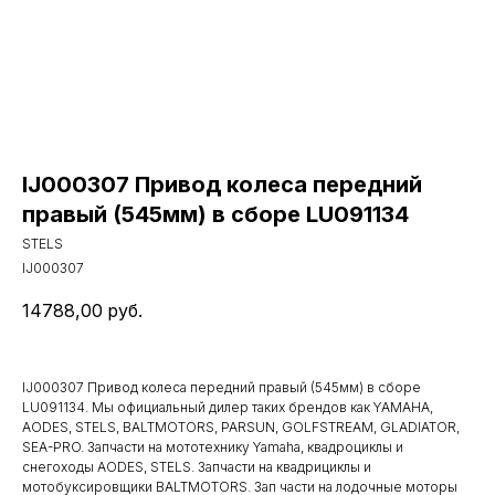
IJ000307 Привод колеса передний
правый (545мм) в сборе LU091134
STELS
IJ000307
14788,00
руб.
IJ000307 Привод колеса передний правый (545мм) в сборе
LU091134. Мы официальный дилер таких брендов как YAMAHA,
AODES, STELS, BALTMOTORS, PARSUN, GOLFSTREAM, GLADIATOR,
SEA-PRO. Запчасти на мототехнику Yamaha, квадроциклы и
снегоходы AODES, STELS. Запчасти на квадрициклы и
мотобуксировщики BALTMOTORS. Зап части на лодочные моторы