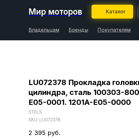
Мир моторов
Каталог
Владельцам
Бренды
Покупателям
LU072378 Прокладка головк
цилиндра, сталь 100303-800
E05-0001. 1201A-E05-0000
STELS
SKU:
LU072378
2 395
руб.