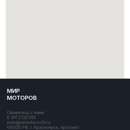
МИР
МОТОРОВ
Свяжитесь с нами:
8 391 2720 555
main@mirmotorov24.ru
660135 РФ, г. Красноярск, проспект