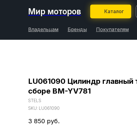
Мир моторов
Каталог
Владельцам
Бренды
Покупателям
LU061090 Цилиндр главный 
сборе BM-YV781
STELS
SKU:
LU061090
3 850
руб.