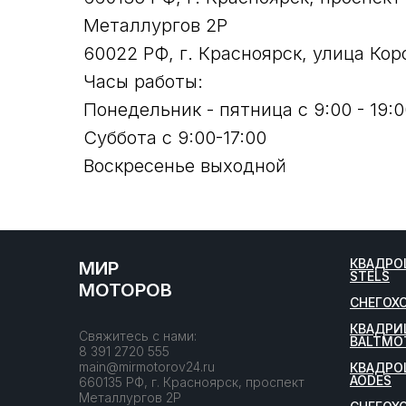
Металлургов 2Р
60022 РФ, г. Красноярск, улица Кор
Часы работы:
Понедельник - пятница с 9:00 - 19:0
Суббота с 9:00-17:00
Воскресенье выходной
КВАДРО
МИР
STELS
МОТОРОВ
СНЕГОХ
КВАДРИ
Свяжитесь с нами:
BALTMO
8 391 2720 555
main@mirmotorov24.ru
КВАДРО
AODES
660135 РФ, г. Красноярск, проспект
Металлургов 2Р