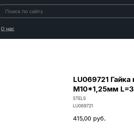
О нас
LU069721 Гайка 
М10*1,25мм L=3
STELS
LU069721
415,00
руб.