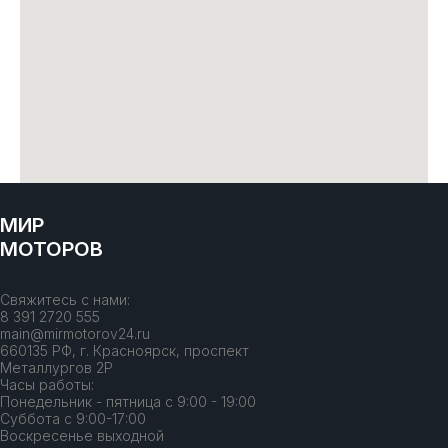
МИР
МОТОРОВ
Свяжитесь с нами:
8 391 2720 555
main@mirmotorov24.ru
660135 РФ, г. Красноярск, проспект
Металлургов 2Р
Часы работы:
Понедельник - пятница с 9:00 - 19:00
Суббота с 9:00-17:00
Воскресенье выходной