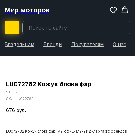
Мир моторов
Владельцам
Бренды
Покупателям
О нас
LU072782 Кожух блока фар
STELS
SKU:
LU072782
676
руб.
LU072782 Кожух блока фар. Мы официальный дилер таких брендов