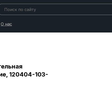
О нас
тельная
ие, 120404-103-