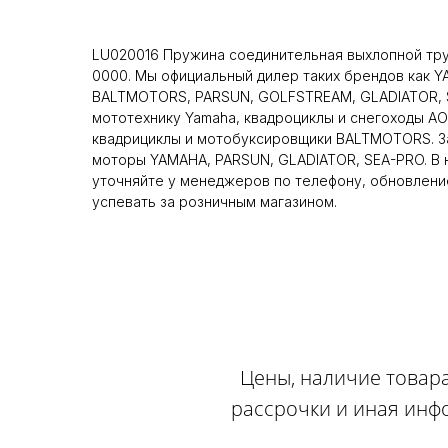
LU020016 Пружина соединительная выхлопной тру
0000. Мы официальный дилер таких брендов как Y
BALTMOTORS, PARSUN, GOLFSTREAM, GLADIATOR, S
мототехнику Yamaha, квадроциклы и снегоходы AO
квадрициклы и мотобуксировщики BALTMOTORS. За
моторы YAMAHA, PARSUN, GLADIATOR, SEA-PRO. В н
уточняйте у менеджеров по телефону, обновление
успевать за розничным магазином.
Цены, наличие товара
рассрочки и иная инф