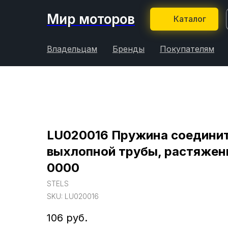
Мир моторов
Каталог
Владельцам
Бренды
Покупателям
LU020016 Пружина соедини
выхлопной трубы, растяжен
0000
STELS
SKU:
LU020016
106
руб.