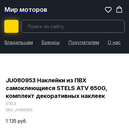
Мир моторов
Владельцам
Бренды
Покупателям
О нас
JU080953 Наклейки из ПВХ
самоклеющиеся STELS ATV 650G,
комплект декоративных наклеек
STELS
SKU:
JU080953
1 135
руб.