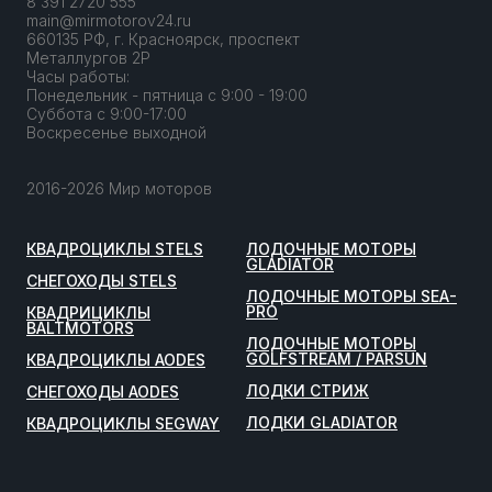
8 391 2720 555
main@mirmotorov24.ru
660135 РФ, г. Красноярск, проспект
Металлургов 2Р
Часы работы:
Понедельник - пятница с 9:00 - 19:00
Суббота с 9:00-17:00
Воскресенье выходной
2016-2026 Мир моторов
КВАДРОЦИКЛЫ STELS
ЛОДОЧНЫЕ МОТОРЫ
GLADIATOR
СНЕГОХОДЫ STELS
ЛОДОЧНЫЕ МОТОРЫ SEA-
PRO
КВАДРИЦИКЛЫ
BALTMOTORS
ЛОДОЧНЫЕ МОТОРЫ
GOLFSTREAM / PARSUN
КВАДРОЦИКЛЫ AODES
ЛОДКИ СТРИЖ
СНЕГОХОДЫ AODES
ЛОДКИ GLADIATOR
КВАДРОЦИКЛЫ SEGWAY