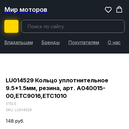
Мир моторов
Владельцам
Бренды
Покупателям
О нас
LU014529 Кольцо уплотнительное
9.5*1.5мм, резина, арт. А040015-
00,ЕТС9016,ЕТС1010
STELS
SKU:
LU014529
148
руб.