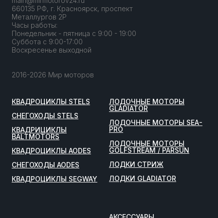
main@mirmotorov24.ru
660135 РФ, г. Красноярск, проспект
Металлургов 2Р
Часы работы:
Понедельник - пятница с 9:00 - 19:00
Суббота с 9:00-17:00
Воскресенье выходной
2016-2026 Мир моторов
КВАДРОЦИКЛЫ STELS
ЛОДОЧНЫЕ МОТОРЫ
GLADIATOR
СНЕГОХОДЫ STELS
ЛОДОЧНЫЕ МОТОРЫ SEA-
PRO
КВАДРИЦИКЛЫ
BALTMOTORS
ЛОДОЧНЫЕ МОТОРЫ
GOLFSTREAM / PARSUN
КВАДРОЦИКЛЫ AODES
ЛОДКИ СТРИЖ
СНЕГОХОДЫ AODES
ЛОДКИ GLADIATOR
КВАДРОЦИКЛЫ SEGWAY
АКСЕССУАРЫ