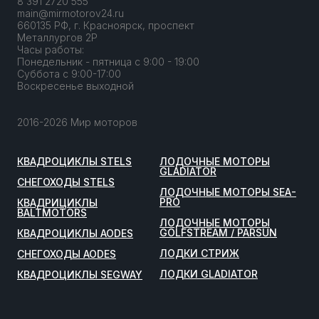
8 391 2720 555
main@mirmotorov24.ru
660135 РФ, г. Красноярск, проспект
Металлургов 2Р
Часы работы:
Понедельник - пятница с 9:00 - 19:00
Суббота с 9:00-17:00
Воскресенье выходной
2016-2026 Мир моторов
КВАДРОЦИКЛЫ STELS
ЛОДОЧНЫЕ МОТОРЫ
GLADIATOR
СНЕГОХОДЫ STELS
ЛОДОЧНЫЕ МОТОРЫ SEA-
PRO
КВАДРИЦИКЛЫ
BALTMOTORS
ЛОДОЧНЫЕ МОТОРЫ
GOLFSTREAM / PARSUN
КВАДРОЦИКЛЫ AODES
ЛОДКИ СТРИЖ
СНЕГОХОДЫ AODES
ЛОДКИ GLADIATOR
КВАДРОЦИКЛЫ SEGWAY