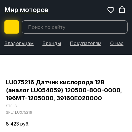
Мир моторов
Владельцам
Бренды
Покупателям
О нас
LU075216 Датчик кислорода 12В
(аналог LU054059) 120500-800-0000,
196MT-1205000, 39160E020000
STELS
SKU:
LU075216
8 423
руб.