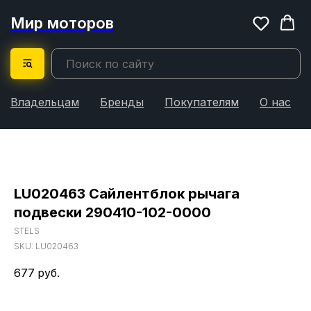
Мир моторов
Владельцам
Бренды
Покупателям
О нас
LU020463 Сайлентблок рычага
подвески 290410-102-0000
STELS
SKU:
LU020463
677
руб.