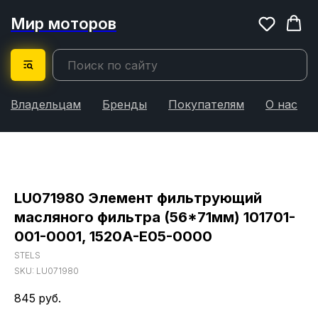
Мир моторов
Владельцам
Бренды
Покупателям
О нас
LU071980 Элемент фильтрующий
масляного фильтра (56*71мм) 101701-
001-0001, 1520A-E05-0000
STELS
SKU:
LU071980
845
руб.