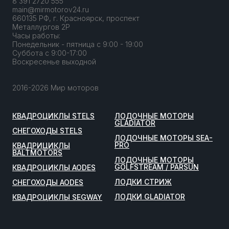
8 391 2720 555
main@mirmotorov24.ru
660135 РФ, г. Красноярск, проспект
Металлургов 2Р
Часы работы:
Понедельник - пятница с 9:00 - 19:00
Суббота с 9:00-17:00
Воскресенье выходной
2016-2026 Мир моторов
КВАДРОЦИКЛЫ STELS
ЛОДОЧНЫЕ МОТОРЫ
GLADIATOR
СНЕГОХОДЫ STELS
ЛОДОЧНЫЕ МОТОРЫ SEA-
PRO
КВАДРИЦИКЛЫ
BALTMOTORS
ЛОДОЧНЫЕ МОТОРЫ
GOLFSTREAM / PARSUN
КВАДРОЦИКЛЫ AODES
ЛОДКИ СТРИЖ
СНЕГОХОДЫ AODES
ЛОДКИ GLADIATOR
КВАДРОЦИКЛЫ SEGWAY