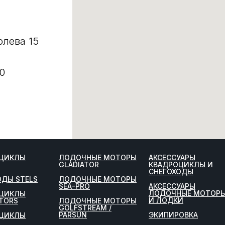
олева 15
0
ЦИКЛЫ
ЛОДОЧНЫЕ МОТОРЫ
АКСЕССУАРЫ
GLADIATOR
КВАДРОЦИКЛЫ И
СНЕГОХОДЫ
ОДЫ STELS
ЛОДОЧНЫЕ МОТОРЫ
SEA-PRO
АКСЕССУАРЫ
ЛОДОЧНЫЕ МОТОР
ЦИКЛЫ
И ЛОДКИ
TORS
ЛОДОЧНЫЕ МОТОРЫ
GOLFSTREAM /
PARSUN
ЭКИПИРОВКА
ЦИКЛЫ