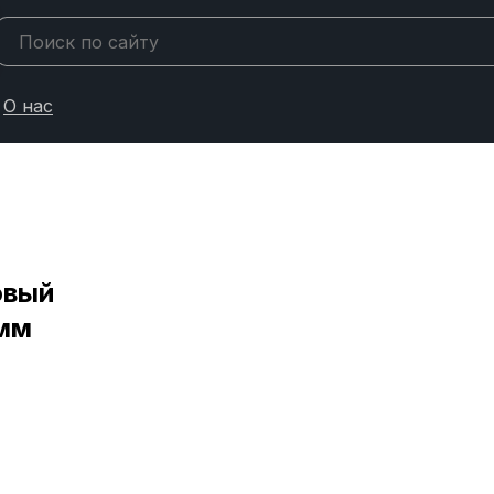
О нас
овый
мм