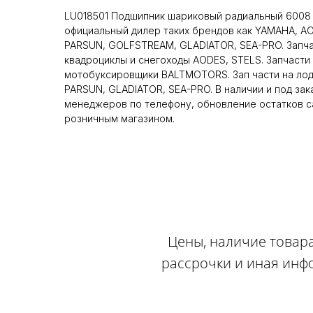
LU018501 Подшипник шариковый радиальный 6008
официальный дилер таких брендов как YAMAHA, A
PARSUN, GOLFSTREAM, GLADIATOR, SEA-PRO. Запча
квадроциклы и снегоходы AODES, STELS. Запчасти 
мотобуксировщики BALTMOTORS. Зап части на ло
PARSUN, GLADIATOR, SEA-PRO. В наличии и под зак
менеджеров по телефону, обновление остатков са
розничным магазином.
Цены, наличие товара
рассрочки и иная инф