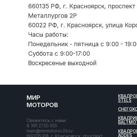
660135 РФ, г. Красноярск, проспект
Металлургов 2Р
60022 РФ, г. Красноярск, улица Кор
Часы работы:
Понедельник - пятница с 9:00 - 19:0
Суббота с 9:00-17:00
Воскресенье выходной
КВАДРО
МИР
STELS
МОТОРОВ
СНЕГОХ
КВАДРИ
Свяжитесь с нами:
BALTMO
8 391 2720 555
main@mirmotorov24.ru
КВАДРО
AODES
660135 РФ, г. Красноярск, проспект