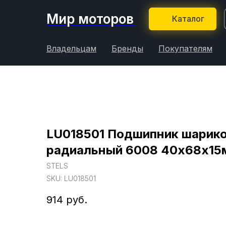
Мир моторов
Каталог
Владельцам
Бренды
Покупателям
LU018501 Подшипник шарик
радиальный 6008 40х68х15
STELS
SKU:
LU018501
914
руб.