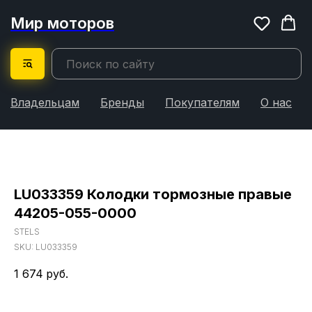
Мир моторов
Владельцам
Бренды
Покупателям
О нас
LU033359 Колодки тормозные правые
44205-055-0000
STELS
SKU:
LU033359
1 674
руб.