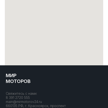
МИР
МОТОРОВ
Свяжитесь с нами:
8 391 2720 555
main@mirmotorov24.ru
660135 РФ, г. Красноярск, проспект