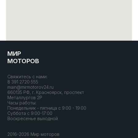
МИР
МОТОРОВ
Свяжитесь с нами:
8 391 2720 555
main@mirmotorov24.ru
660135 РФ, г. Красноярск, проспект
Металлургов 2Р
Часы работы:
Понедельник - пятница с 9:00 - 19:00
Суббота с 9:00-17:00
Воскресенье выходной
2016-2026 Мир моторов