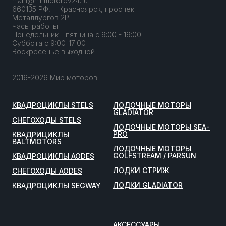
main@mirmotorov24.ru
660135 РФ, г. Красноярск, проспект
Металлургов 2Р
Часы работы:
Понедельник - пятница с 9:00 - 19:00
Суббота с 9:00-17:00
Воскресенье выходной
2016-2026 Мир моторов
КВАДРОЦИКЛЫ STELS
ЛОДОЧНЫЕ МОТОРЫ
GLADIATOR
СНЕГОХОДЫ STELS
ЛОДОЧНЫЕ МОТОРЫ SEA-
PRO
КВАДРИЦИКЛЫ
BALTMOTORS
ЛОДОЧНЫЕ МОТОРЫ
GOLFSTREAM / PARSUN
КВАДРОЦИКЛЫ AODES
ЛОДКИ СТРИЖ
СНЕГОХОДЫ AODES
ЛОДКИ GLADIATOR
КВАДРОЦИКЛЫ SEGWAY
АКСЕССУАРЫ