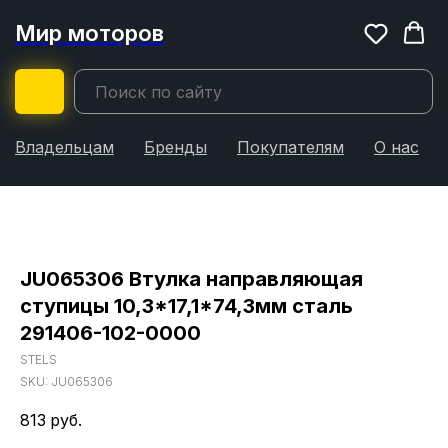
Мир моторов
Владельцам
Бренды
Покупателям
О нас
JU065306 Втулка направляющая
ступицы 10,3*17,1*74,3мм сталь
291406-102-0000
STELS
SKU:
JU065306
813
руб.