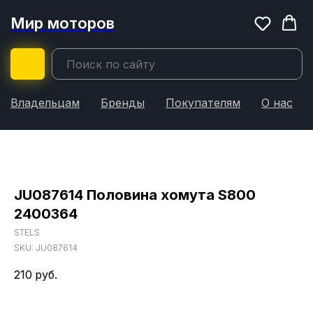
Мир моторов
Владельцам
Бренды
Покупателям
О нас
JU087614 Половина хомута S800
2400364
STELS
SKU:
JU087614
210
руб.