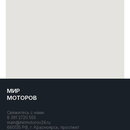
МИР
МОТОРОВ
Свяжитесь с нами:
8 391 2720 555
main@mirmotorov24.ru
660135 РФ, г. Красноярск, проспект