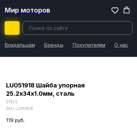
Мир моторов
Владельцам
Бренды
Покупателям
О нас
LU051918 Шайба упорная
25.2х34х1.0мм, сталь
STELS
SKU:
LU051918
119
руб.