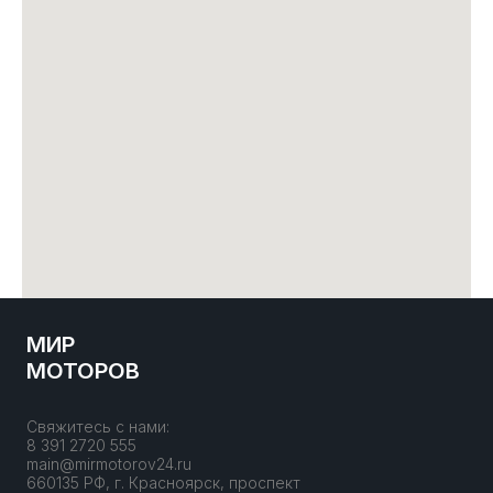
МИР
МОТОРОВ
Свяжитесь с нами:
8 391 2720 555
main@mirmotorov24.ru
660135 РФ, г. Красноярск, проспект