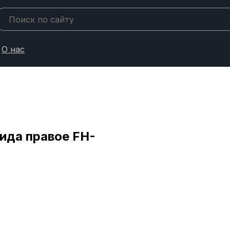
О нас
ида правое FH-