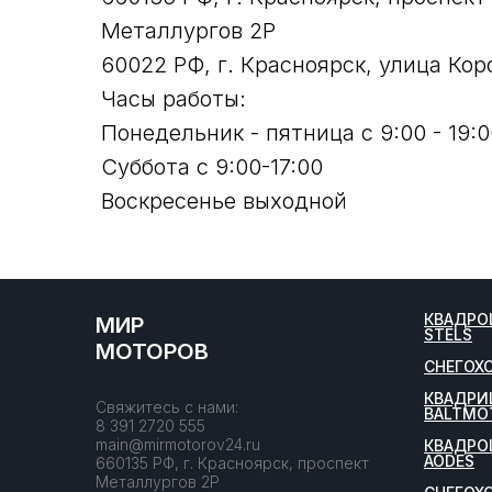
Металлургов 2Р
60022 РФ, г. Красноярск, улица Кор
Часы работы:
Понедельник - пятница с 9:00 - 19:0
Суббота с 9:00-17:00
Воскресенье выходной
КВАДРО
МИР
STELS
МОТОРОВ
СНЕГОХ
КВАДРИ
Свяжитесь с нами:
BALTMO
8 391 2720 555
main@mirmotorov24.ru
КВАДРО
AODES
660135 РФ, г. Красноярск, проспект
Металлургов 2Р