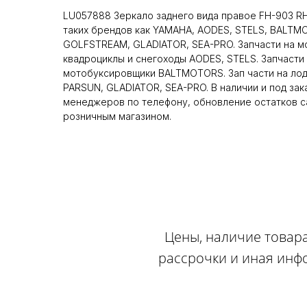
LU057888 Зеркало заднего вида правое FH-903 R
таких брендов как YAMAHA, AODES, STELS, BALTM
GOLFSTREAM, GLADIATOR, SEA-PRO. Запчасти на м
квадроциклы и снегоходы AODES, STELS. Запчасти 
мотобуксировщики BALTMOTORS. Зап части на ло
PARSUN, GLADIATOR, SEA-PRO. В наличии и под зак
менеджеров по телефону, обновление остатков са
розничным магазином.
Цены, наличие товара
рассрочки и иная инф