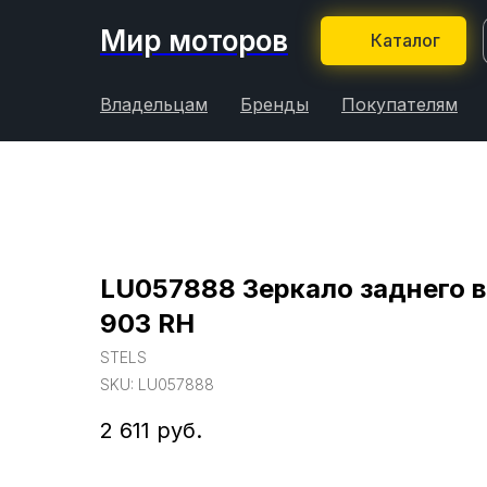
Мир моторов
Каталог
Владельцам
Бренды
Покупателям
LU057888 Зеркало заднего в
903 RH
STELS
SKU:
LU057888
2 611
руб.