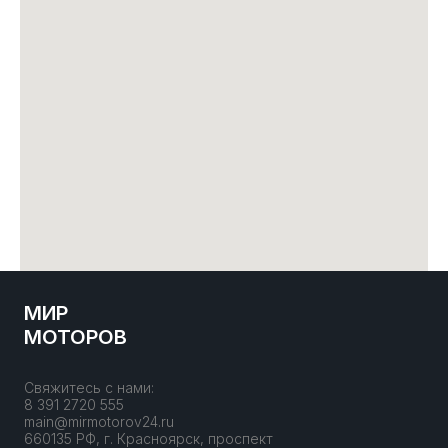
МИР
МОТОРОВ
Свяжитесь с нами:
8 391 2720 555
main@mirmotorov24.ru
660135 РФ, г. Красноярск, проспект