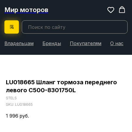
Мир моторов
Владельцам
Бренды
Покупателям
О нас
LU018665 Шланг тормоза переднего
левого C500-8301750L
STELS
SKU:
LU018665
1 996
руб.