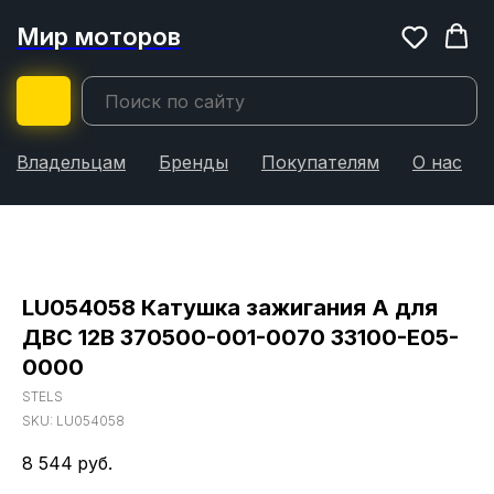
Мир моторов
Владельцам
Бренды
Покупателям
О нас
LU054058 Катушка зажигания А для
ДВС 12В 370500-001-0070 33100-E05-
0000
STELS
SKU:
LU054058
8 544
руб.