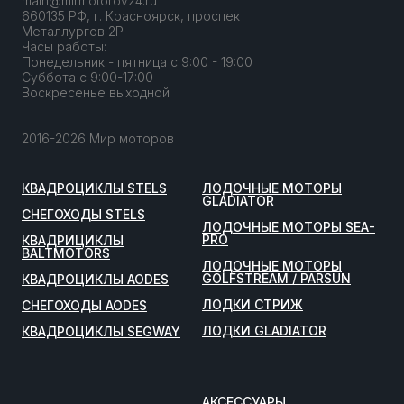
main@mirmotorov24.ru
660135 РФ, г. Красноярск, проспект
Металлургов 2Р
Часы работы:
Понедельник - пятница с 9:00 - 19:00
Суббота с 9:00-17:00
Воскресенье выходной
2016-2026 Мир моторов
КВАДРОЦИКЛЫ STELS
ЛОДОЧНЫЕ МОТОРЫ
GLADIATOR
СНЕГОХОДЫ STELS
ЛОДОЧНЫЕ МОТОРЫ SEA-
PRO
КВАДРИЦИКЛЫ
BALTMOTORS
ЛОДОЧНЫЕ МОТОРЫ
GOLFSTREAM / PARSUN
КВАДРОЦИКЛЫ AODES
ЛОДКИ СТРИЖ
СНЕГОХОДЫ AODES
ЛОДКИ GLADIATOR
КВАДРОЦИКЛЫ SEGWAY
АКСЕССУАРЫ