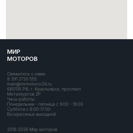
МИР
МОТОРОВ
Свяжитесь с нами:
8 391 2720 555
main@mirmotorov24.ru
660135 РФ, г. Красноярск, проспект
Металлургов 2Р
Часы работы:
Понедельник - пятница с 9:00 - 19:00
Суббота с 9:00-17:00
Воскресенье выходной
2016-2026 Мир моторов