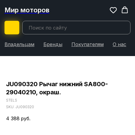
Мир моторов
Владельцам
Бренды
Покупателям
О нас
JU090320 Рычаг нижний SA800-
29040210, окраш.
STELS
SKU:
JU090320
4 388
руб.