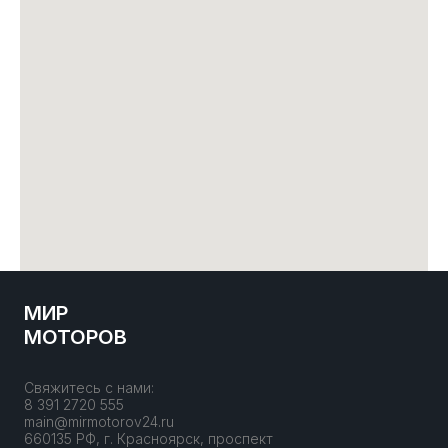
МИР
МОТОРОВ
Свяжитесь с нами:
8 391 2720 555
main@mirmotorov24.ru
660135 РФ, г. Красноярск, проспект