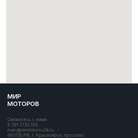
МИР
МОТОРОВ
Свяжитесь с нами:
8 391 2720 555
main@mirmotorov24.ru
660135 РФ, г. Красноярск, проспект