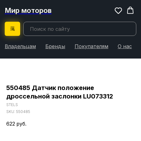
Мир моторов
Владельцам
Бренды
Покупателям
О нас
550485 Датчик положение
дроссельной заслонки LU073312
STELS
SKU:
550485
622
руб.