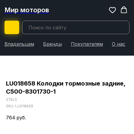
Мир моторов
Владельцам
Бренды
Покупателям
О нас
LU018658 Колодки тормозные задние,
C500-8301730-1
STELS
SKU:
LU018658
764
руб.