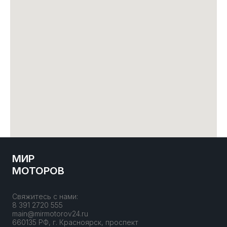
МИР
МОТОРОВ
Свяжитесь с нами:
8 391 2720 555
main@mirmotorov24.ru
660135 РФ, г. Красноярск, проспект