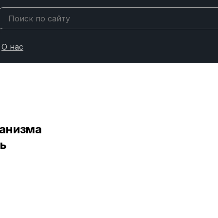
О нас
ханизма
ль