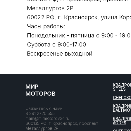
Металлургов 2Р
60022 РФ, г. Красноярск, улица Кор
Часы работы:
Понедельник - пятница с 9:00 - 19:0
Суббота с 9:00-17:00
Воскресенье выходной
КВАДРО
МИР
STELS
МОТОРОВ
СНЕГОХ
КВАДРИ
Свяжитесь с нами:
BALTMO
8 391 2720 555
main@mirmotorov24.ru
КВАДРО
AODES
660135 РФ, г. Красноярск, проспект
Металлургов 2Р