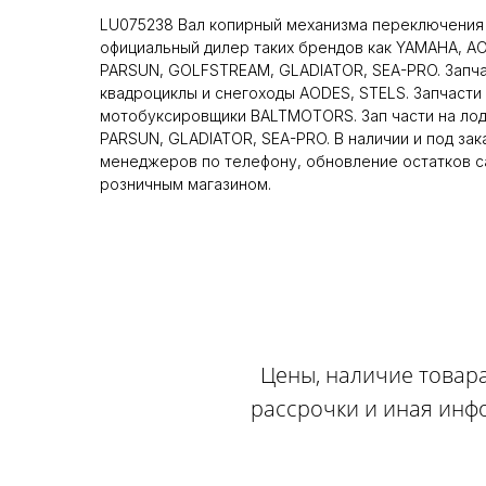
LU075238 Вал копирный механизма переключения 
официальный дилер таких брендов как YAMAHA, A
PARSUN, GOLFSTREAM, GLADIATOR, SEA-PRO. Запча
квадроциклы и снегоходы AODES, STELS. Запчасти 
мотобуксировщики BALTMOTORS. Зап части на ло
PARSUN, GLADIATOR, SEA-PRO. В наличии и под зак
менеджеров по телефону, обновление остатков са
розничным магазином.
Цены, наличие товара
рассрочки и иная инф