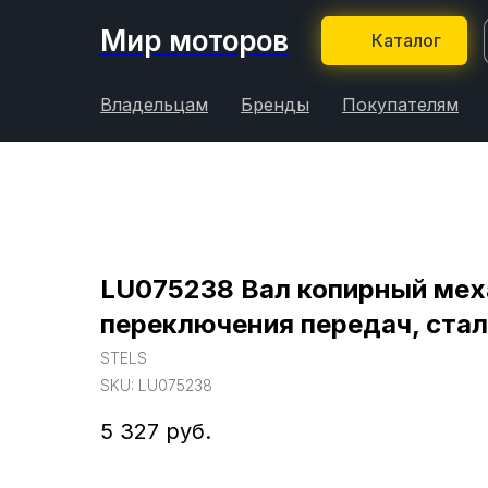
Мир моторов
Каталог
Владельцам
Бренды
Покупателям
LU075238 Вал копирный ме
переключения передач, ста
STELS
SKU:
LU075238
5 327
руб.