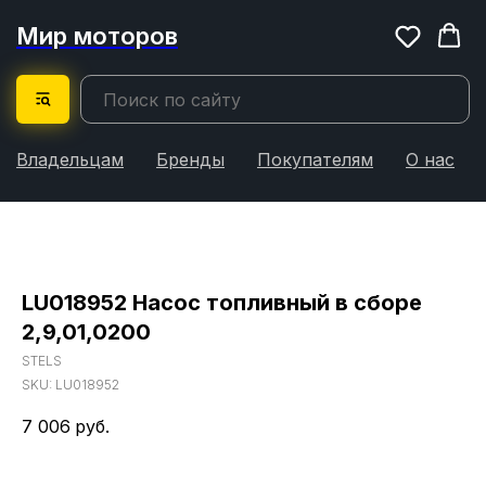
Мир моторов
Владельцам
Бренды
Покупателям
О нас
LU018952 Насос топливный в сборе
2,9,01,0200
STELS
SKU:
LU018952
7 006
руб.