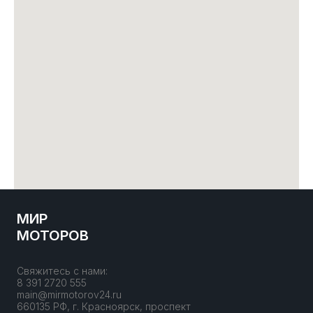
МИР
МОТОРОВ
Свяжитесь с нами:
8 391 2720 555
main@mirmotorov24.ru
660135 РФ, г. Красноярск, проспект