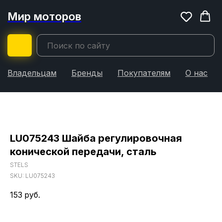
Мир моторов
Владельцам
Бренды
Покупателям
О нас
LU075243 Шайба регулировочная
конической передачи, сталь
STELS
SKU:
LU075243
153
руб.