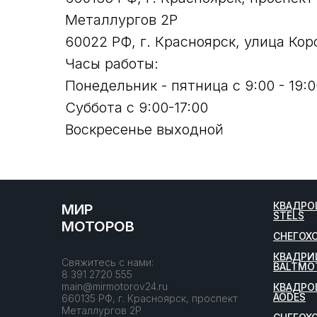
Металлургов 2Р
60022 РФ, г. Красноярск, улица Кор
Часы работы:
Понедельник - пятница с 9:00 - 19:0
Суббота с 9:00-17:00
Воскресенье выходной
КВАДРО
МИР
STELS
МОТОРОВ
СНЕГОХ
КВАДРИ
Свяжитесь с нами:
BALTMO
8 391 2720 555
main@mirmotorov24.ru
КВАДРО
AODES
660135 РФ, г. Красноярск, проспект
Металлургов 2Р