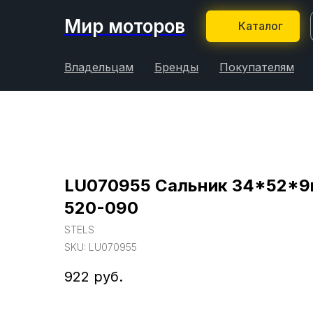
Мир моторов
Каталог
Владельцам
Бренды
Покупателям
LU070955 Сальник 34*52*9
520-090
STELS
SKU:
LU070955
922
руб.