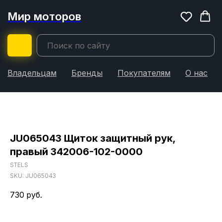
Мир моторов
Владельцам
Бренды
Покупателям
О нас
JU065043 Щиток защитный рук,
правый 342006-102-0000
STELS
SKU:
JU065043
730
руб.