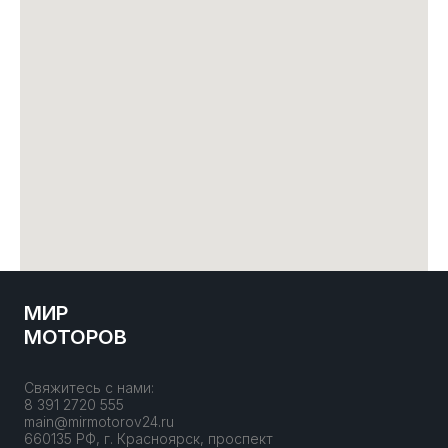
МИР
МОТОРОВ
Свяжитесь с нами:
8 391 2720 555
main@mirmotorov24.ru
660135 РФ, г. Красноярск, проспект