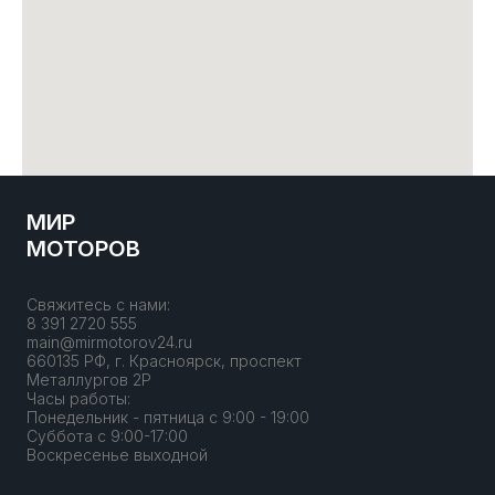
МИР
МОТОРОВ
Свяжитесь с нами:
8 391 2720 555
main@mirmotorov24.ru
660135 РФ, г. Красноярск, проспект
Металлургов 2Р
Часы работы:
Понедельник - пятница с 9:00 - 19:00
Суббота с 9:00-17:00
Воскресенье выходной