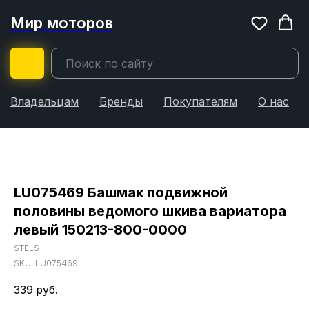
Мир моторов
Владельцам
Бренды
Покупателям
О нас
LU075469 Башмак подвижной
половины ведомого шкива вариатора
левый 150213-800-0000
STELS
SKU:
LU075469
339
руб.